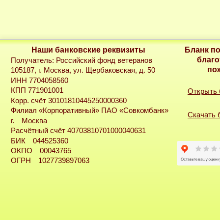
Наши банковские реквизиты
Бланк п
благо
Получатель: Российский фонд ветеранов
по
105187, г. Москва, ул. Щербаковская, д. 50
ИНН 7704058560
КПП 771901001
Открыть
Корр. счёт 30101810445250000360
Филиал «Корпоративный» ПАО «Совкомбанк»
Скачать 
г. Москва
Расчётный счёт 40703810701000040631
БИК 044525360
ОКПО 00043765
ОГРН 1027739897063