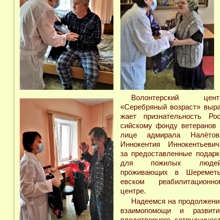
Волонтерский цент
«Серебряный возраст» выра
жает признательность Рос
сийскому фонду ветеранов 
лице адмирала Налётов
Иннокентия Иннокентьевич
за предоставленные подарк
для пожилых людей
проживающих в Шереметь
евском реабилитационно
центре.
Надеемся на продолжени
взаимопомощи и развити
плодотворного сотрудничест