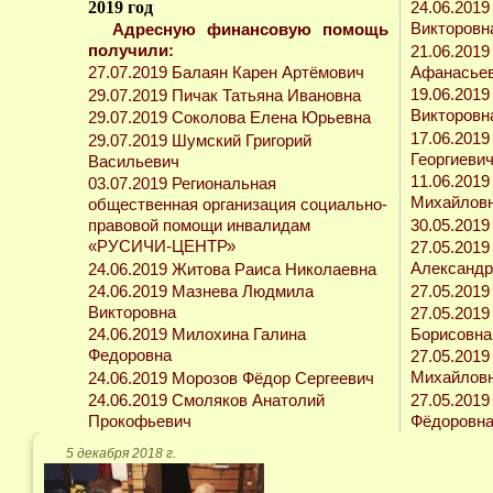
2019 год
24.06.201
Викторовн
Адресную финансовую помощь
получили:
21.06.201
Афанасье
27.07.2019 Балаян Карен Артёмович
19.06.201
29.07.2019 Пичак Татьяна Ивановна
Викторовн
29.07.2019 Соколова Елена Юрьевна
17.06.201
29.07.2019 Шумский Григорий
Георгиеви
Васильевич
11.06.201
03.07.2019 Региональная
Михайлов
общественная организация социально-
30.05.201
правовой помощи инвалидам
«РУСИЧИ-ЦЕНТР»
27.05.201
Александр
24.06.2019 Житова Раиса Николаевна
27.05.2019
24.06.2019 Мазнева Людмила
Викторовна
27.05.201
Борисовна
24.06.2019 Милохина Галина
Федоровна
27.05.201
Михайлов
24.06.2019 Морозов Фёдор Сергеевич
27.05.201
24.06.2019 Смоляков Анатолий
Фёдоровн
Прокофьевич
5 декабря 2018 г.