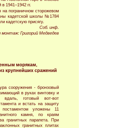
в 1941–1942 гг.
я на пограничном сторожевом
раны кадетской школы №1784
ли кадетскую присягу.
Соб. инф.
и монтаж: Григорий Медведев
оенным морякам,
 из крупнейших сражений
ура сооружения - бронзовый
жимающий в руках винтовку и
я вдаль, готовый вот-вот
стамента и встать на защиту
 постаментом уложены 11
анитного камня, по краям
ва гранитных парапета. При
аклонных гранитных плитах