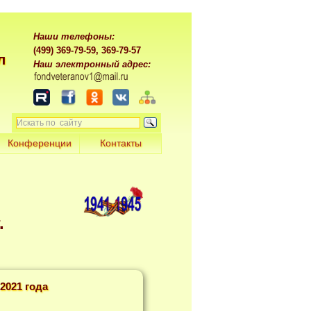
Наши телефоны:
(499) 369-79-59, 369-79-57
л
Наш электронный адрес:
Конференции
Контакты
.
2021 года