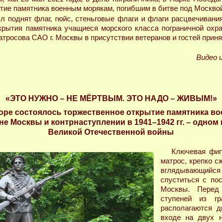
ие памятника военным морякам, погибшим в битве под Москвой 
л поднят флаг, гюйс, стеньговые флаги и флаги расцвечивани
крытия памятника учащиеся морского класса пограничной ох
атросова САО г. Москвы в присутствии ветеранов и гостей приня
Видео 
«ЭТО НУЖНО – НЕ МЁРТВЫМ. ЭТО НАДО – ЖИВЫМ!»
оре состоялось торжественное открытие памятника в
е Москвы и контрнаступлении в 1941–1942 гг. – одном
Великой Отечественной войны
Ключевая фиг
матрос, крепко с
вглядывающийс
спуститься с по
Москвы. Перед
ступеней из гр
располагаются д
входе на двух н