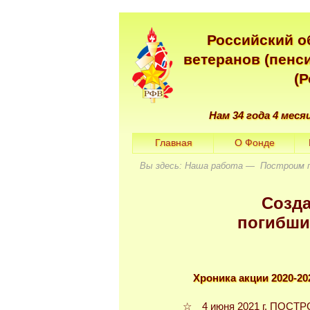
Российский о
ветеранов (пенс
(
Нам 34 года 4 меся
Главная
О Фонде
Вы здесь: Наша работа — Построим 
Созда
погибшим
Хроника акции 2020-20
☆ 4 июня 2021 г.
ПОСТР