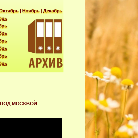
Октябрь
|
Ноябрь
|
Декабрь
брь
брь
брь
брь
брь
брь
брь
 ПОД МОСКВОЙ