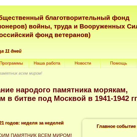
бщественный благотворительный фонд
ионеров) войны, труда и Вооруженных Си
Российский фонд ветеранов)
ца 11 дней
Программы
Наша работа
Новости
Помощь
памятник всем миром!
ние народого памятника морякам,
 в битве под Москвой в 1941-1942 гг
21 годов: неделя за неделей
Главное событие 
ОИМ ПАМЯТНИК ВСЕМ МИРОМ!