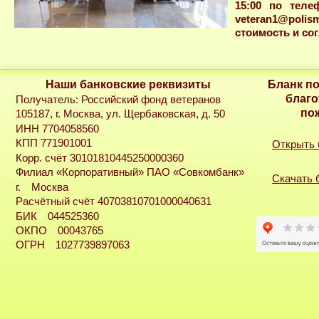
15:00 по теле
veteran1@polis
стоимость и со
Наши банковские реквизиты
Бланк п
благо
Получатель: Российский фонд ветеранов
по
105187, г. Москва, ул. Щербаковская, д. 50
ИНН 7704058560
КПП 771901001
Открыть
Корр. счёт 30101810445250000360
Филиал «Корпоративный» ПАО «Совкомбанк»
Скачать 
г. Москва
Расчётный счёт 40703810701000040631
БИК 044525360
ОКПО 00043765
ОГРН 1027739897063