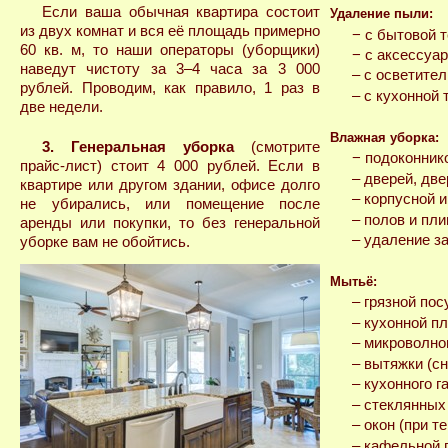
Если ваша обычная квартира состоит
Удаление пыли:
из двух комнат и вся её площадь примерно
− с бытовой т
60 кв. м, то наши операторы (уборщики)
− с аксессуар
наведут чистоту за 3–4 часа за 3 000
– с осветите
рублей. Проводим, как правило, 1 раз в
– с кухонной 
две недели.
Влажная уборка:
3. Генеральная уборка
(смотрите
− подоконник
прайс-лист) стоит 4 000 рублей. Если в
– дверей, дв
квартире или другом здании, офисе долго
– корпусной 
не убирались, или помещение после
– полов и пли
аренды или покупки, то без генеральной
– удаление за
уборке вам не обойтись.
Мытьё:
– грязной пос
– кухонной п
– микроволно
– вытяжки (сн
– кухонного г
– стеклянных
– окон (при т
– кафельной 