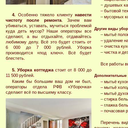
− душевых ка
– бытовой те
4.
Особенно тяжело клиенту
навести
– мусорных к
чистоту после ремонта
. Зачем вам
убиваться, уставать, мучиться проблемой
Другие виды убор
куда деть мусор? Наши операторы все
– мытьё поло
сделают, а вы отдыхайте, отдавайтесь
– удаление на
любимому делу. Всё это будет стоить от
− очистка ку
6 000 до 7 000 рублей. Уборка
– чистка и д
производится «под ключ». Всё будет
блестеть.
Все работы в
5. Уборка коттеджа
стоит от 8 000 до
11 500 рублей.
Дополнителъные р
Каким бы большим ваш дом ни был,
– мытьё кухо
операторы отдела РФВ «Уборочка»
– мытьё холод
сделают всё по высшему классу.
– мытьё духов
– стирка бель
– глажка бель
– почасовая р
Перечень вид