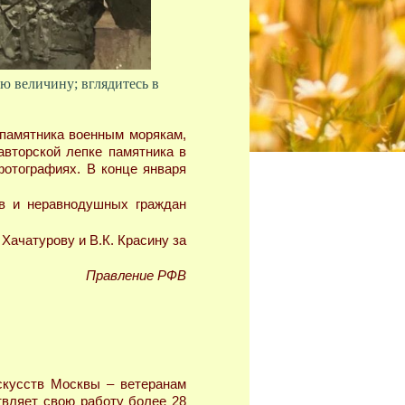
ую величину; вглядитесь в
памятника военным морякам,
авторской лепке памятника в
фотографиях. В конце января
ов и неравнодушных граждан
Хачатурову и В.К. Красину за
Правление РФВ
скусств Москвы – ветеранам
твляет свою работу более 28