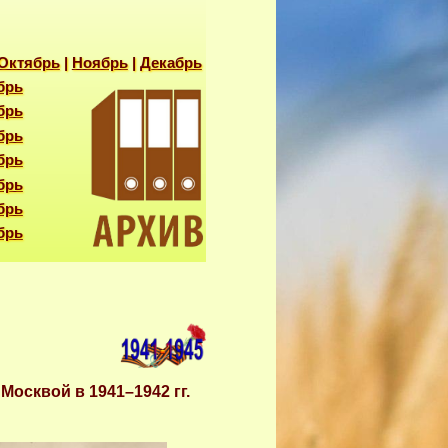
Октябрь
|
Ноябрь
|
Декабрь
брь
брь
брь
брь
брь
брь
брь
осквой в 1941–1942 гг.