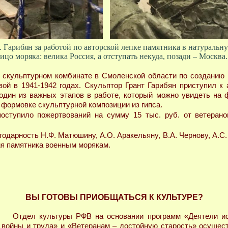
. Гарибян за работой по авторской лепке памятника в натуральн
ицо моряка: велика Россия, а отступать некуда, позади – Москва.
скульптурном комбинате в Смоленской области по созданию 
ой в 1941-1942 годах. Скульптор Грант Гарибян приступил к 
один из важных этапов в работе, который можно увидеть на 
 формовке скульптурной композиции из гипса.
ступило пожертвований на сумму 15 тыс. руб. от ветеран
дарность Н.Ф. Матюшину, А.О. Аракельяну, В.А. Чернову, А.С. 
ия памятника военным морякам.
ВЫ ГОТОВЫ ПРИОБЩАТЬСЯ К КУЛЬТУРЕ?
Отдел культуры РФВ на основании программ «Деятели и
войны и труда» и «Ветеранам – достойную старость» осущес