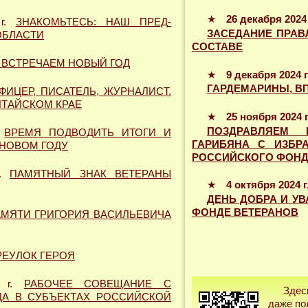
★
26 декабря 2024 
 г.
ЗНАКОМЬТЕСЬ: НАШ ПРЕД­
ЗАСЕДАНИЕ ПРАВ
ОБЛАСТИ
СОСТАВЕ
 ВСТРЕЧАЕМ НОВЫЙ ГОД
★
9 декабря 2024 г
ГАРДЕМАРИНЫ, ВП
ФИЦЕР, ПИСАТЕЛЬ, ЖУРНАЛИСТ.
ЛТАЙСКОМ КРАЕ
★
25 ноября 2024 г
ПОЗДРАВЛЯЕМ К
.
ВРЕМЯ ПОДВОДИТЬ ИТОГИ И
ГАРИ­БЯНА С ИЗБР
 НОВОМ ГОДУ
РОС­СИЙСКОГО ФОН
г.
ПАМЯТНЫЙ ЗНАК ВЕТЕРАНЫ
★
4 октября 2024 г
ДЕНЬ ДОБРА И У
ФОНДЕ ВЕТЕРАНОВ
МЯТИ ГРИГОРИЯ ВАСИЛЬЕВИЧА
РЕУЛОК ГЕРОЯ
4 г.
РАБОЧЕЕ СОВЕЩАНИЕ С
Здес
ДА В СУБЪЕКТАХ РОССИЙСКОЙ
даже по