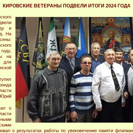
КИРОВСКИЕ ВЕТЕРАНЫ ПОДВЕЛИ ИТОГИ 2024 ГОДА
кого
двели
оду и
д. На
сены:
кого
году,
ты на
в для
нской
упил
фонда
ласти
 Юрий
зал о
ласти
ными
скими
ровал о результатах работы по увековечению памяти флагман