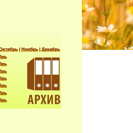
Октябрь
|
Ноябрь
|
Декабрь
брь
брь
брь
брь
брь
брь
брь