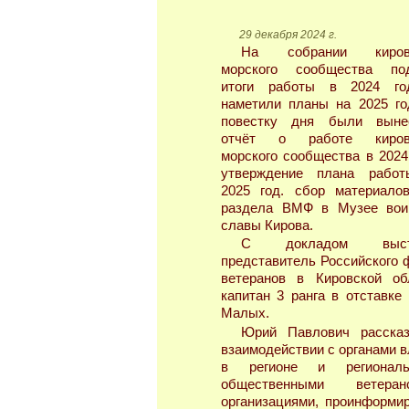
29 декабря 2024 г.
На собрании кировс
морского сообщества по
итоги работы в 2024 г
наметили планы на 2025 го
повестку дня были выне
отчёт о работе кировс
морского сообщества в 2024 
утверждение плана рабо
2025 год. сбор материало
раздела ВМФ в Музее вои
славы Кирова.
С докладом выст
представитель Российского 
ветеранов в Кировской об
капитан 3 ранга в отставке
Малых.
Юрий Павлович расска
взаимодействии с органами в
в регионе и региональ
общественными ветеран
организациями, проинформи