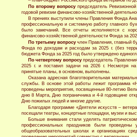
– план-бюджет Российского фонда ветеранов по до
По второму вопросу
председатель Ревизионной
годовой ревизии финансово-хозяйственной деятельност
В прениях выступили члены Правления Фонда Анат
профессиональную и системную работу главного бухг
было замечаний. Все отчеты исполняются с хоро
финансово-хозяйственной деятельности Фонда за 202
По третьему вопросу
член Правления, главный б
Фонда по доходам и расходам за 2025 г. (без тер
бюджета Фонда за 2025 год было утверждено единогл
По четвертому вопросу
председатель Правления 
2025 г. и поставил задачи на 2026 г. Несмотря н
принятые планы, в основном, выполнены.
Оказана адресная благотворительная материаль
службы. В основе этой работы лежит программа «Н
проведены мероприятия, посвященные 80-летию Вел
дню 8 Марта, Дню пограничника и 4-й годовщине от
Дню пожилых людей и многие другие.
Благодаря программе «Деятели искусств – ветер
посещали театры, концертные площадки, музеи и выст
Больше внимания стали уделять патриотическом
профессиональных праздников были проведены 
общеобразовательных школах и организациях сред
проведению мероприятий совместно с ветеранами.