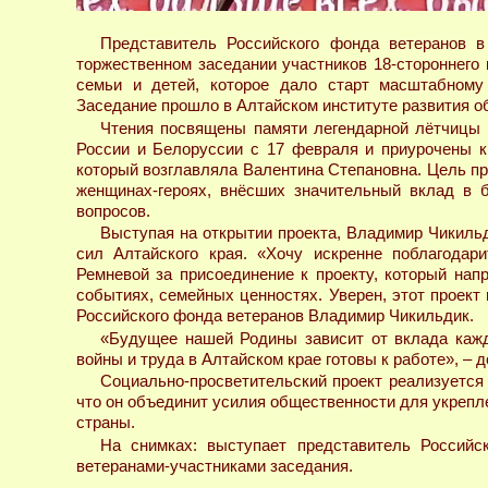
Представитель Российского фонда ветеранов 
торжественном заседании участников 18-стороннего 
семьи и детей, которое дало старт масштабному 
Заседание прошло в Алтайском институте развития о
Чтения посвящены памяти легендарной лётчицы 
России и Белоруссии с 17 февраля и приурочены к
который возглавляла Валентина Степановна. Цель пр
женщинах-героях, внёсших значительный вклад в 
вопросов.
Выступая на открытии проекта, Владимир Чикильд
сил Алтайского края. «Хочу искренне поблагода
Ремневой за присоединение к проекту, который нап
событиях, семейных ценностях. Уверен, этот проект
Российского фонда ветеранов Владимир Чикильдик.
«Будущее нашей Родины зависит от вклада кажд
войны и труда в Алтайском крае готовы к работе», –
Социально-просветительский проект реализуется 
что он объединит усилия общественности для укрепл
страны.
На снимках: выступает представитель Российс
ветеранами-участниками заседания.