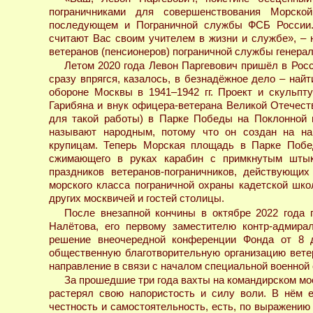
пограничниками для совершенствования Морско
последующем и Пограничной службы ФСБ России. 
считают Вас своим учителем в жизни и службе», –
ветеранов (пенсионеров) пограничной службы генера
Летом 2020 года Левон Паргевович пришёл в Рос
сразу впрягся, казалось, в безнадёжное дело – най
обороне Москвы в 1941–1942 гг. Проект и скульпт
Гарибяна и внук офицера-ветерана Великой Отечест
для такой работы) в Парке Победы на Поклонной г
называют народным, потому что он создан на на
крупицам. Теперь Морская площадь в Парке Побед
сжимающего в руках карабин с примкнутым штык
праздников ветеранов-пограничников, действующих
морского класса пограничной охраны кадетской шк
других москвичей и гостей столицы.
После внезапной кончины в октябре 2022 года 
Налётова, его первому заместителю контр-адмира
решение внеочередной конференции Фонда от 8 д
общественную благотворительную организацию ветер
направление в связи с началом специальной военной 
За прошедшие три года вахты на командирском мо
растерял свою напористость и силу воли. В нём е
честность и самостоятельность, есть, по выражению