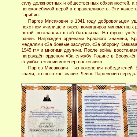
силу должностных и общественных обязанностей, а с
непоколебимой верой в справедливость. Эти качест
Гарибян.
Паргев Мисакович в 1941 году добровольцем уш
пехотном училище и курсы командиров миномётных р
ротой, возглавлял штаб батальона. На фронт ушёл
ранен. Награждён орденами Красного Знамени, Кр
медалями «За боевые заслуги», «За оборону Кавказа
1945 гг.» и многими другими. После войны восстана
награждён орденом «За службу Родине в Вооружённ
службы в звании инженер-полковника.
Паргев Мисакович – из поколения победителей. 
знамя, это высокое звание. Левон Паргевович переда