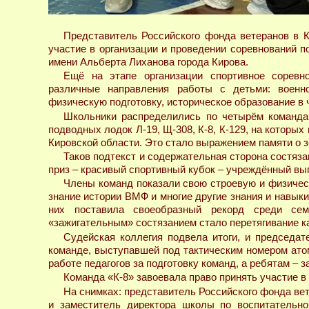
Представитель Российского фонда ветеранов в К
участие в организации и проведении соревнований
имени Альберта Лиханова города Кирова.
Ещё на этапе организации спортивное соревн
различные направления работы с детьми: военно-
физическую подготовку, историческое образование в 
Школьники распределились по четырём командам
подводных лодок Л-19, Щ-308, К-8, К-129, на которых
Кировской области. Это стало выражением памяти о 
Таков подтекст и содержательная сторона состяза
приз – красивый спортивный кубок – учреждённый в
Члены команд показали свою строевую и физичес
знание истории ВМФ и многие другие знания и навыки
них поставила своеобразный рекорд среди се
«зажигательным» состязанием стало перетягивание к
Судейская коллегия подвела итоги, и председат
команде, выступавшей под тактическим номером ато
работе педагогов за подготовку команд, а ребятам –
Команда «К-8» завоевала право принять участие в
На снимках: представитель Российского фонда вет
и заместитель директора школы по воспитательно