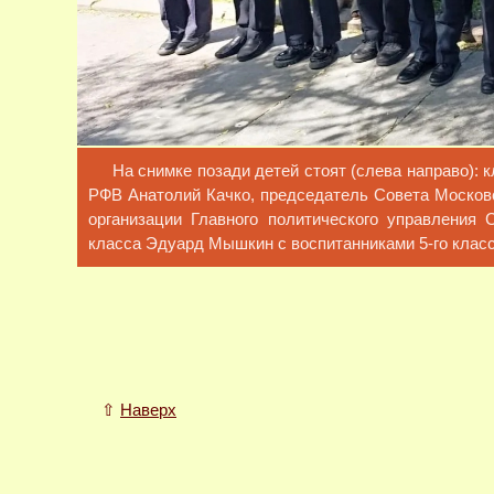
На снимке позади детей стоят (слева направо):
РФВ Анатолий Качко, председатель Совета Московс
организации Главного политического управления
класса Эдуард Мышкин с воспитанниками 5-го клас
⇧
Наверх