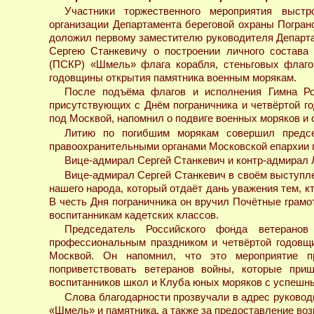
Участники торжественного мероприятия выст
организации Департамента береговой охраны Погран
доложил первому заместителю руководителя Департ
Сергею Станкевичу о построении личного состава
(ПСКР) «Шмель» флага корабля, стеньговых флагов
годовщины открытия памятника военным морякам.
После подъёма флагов и исполнения Гимна Ро
присутствующих с Днём пограничника и четвёртой г
под Москвой, напомнил о подвиге военных моряков и
Литию по погибшим морякам совершил предс
правоохранительными органами Московской епархии 
Вице-адмирал Сергей Станкевич и контр-адмирал Л
Вице-адмирал Сергей Станкевич в своём выступл
нашего народа, который отдаёт дань уважения тем, 
В честь Дня пограничника он вручил Почётные грамо
воспитанникам кадетских классов.
Председатель Российского фонда ветеранов
профессиональным праздником и четвёртой годовщи
Москвой. Он напомнил, что это мероприятие 
поприветствовать ветеранов войны, которые при
воспитанников школ и Клуба юных моряков с успешны
Слова благодарности прозвучали в адрес руково
«Шмель» и памятника, а также за предоставление во