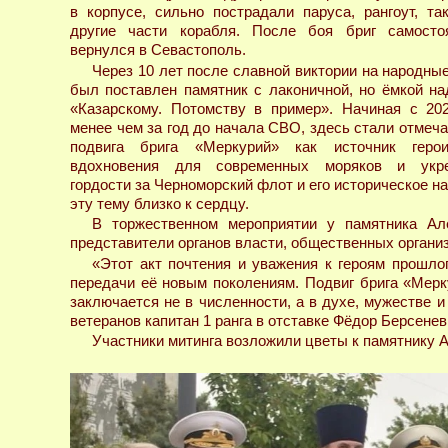
в корпусе, сильно пострадали паруса, рангоут, та
другие части корабля. После боя бриг самосто
вернулся в Севастополь.
Через 10 лет после славной виктории на народные
был поставлен памятник с лаконичной, но ёмкой на
«Казарскому. Потомству в пример». Начиная с 202
менее чем за год до начала СВО, здесь стали отмеч
подвига брига «Меркурий» как источник герои
вдохновения для современных моряков и укре
гордости за Черноморский флот и его историческое 
эту тему близко к сердцу.
В торжественном мероприятии у памятника Ал
представители органов власти, общественных организ
«Этот акт почтения и уважения к героям прошло
передачи её новым поколениям. Подвиг брига «Мерк
заключается не в численности, а в духе, мужестве 
ветеранов капитан 1 ранга в отставке Фёдор Берсенев
Участники митинга возложили цветы к памятнику 