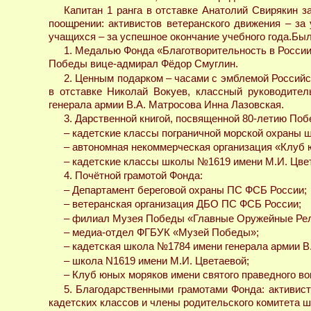
Капитан 1 ранга в отставке Анатолий Свирякин 
поощрении: активистов ветеранского движения – за
учащихся – за успешное окончание учебного года.
Был
1. Медалью Фонда «Благотворительность в России.
Победы вице-адмирал Фёдор Смуглин.
2. Ценным подарком – часами с эмблемой Российск
в отставке Николай Вокуев, классный руководите
генерала армии В.А. Матросова Инна Лазовская.
3. Дарственной книгой, посвященной 80-летию По
– кадетские классы пограничной морской охраны 
– автономная некоммерческая организация «Клуб 
– кадетские классы школы №1619 имени М.И. Цве
4. Почётной грамотой Фонда:
– Департамент береговой охраны ПС ФСБ России;
– ветеранская организация ДБО ПС ФСБ России;
– филиал Музея Победы «Главные Оружейные Релик
– медиа-отдел ФГБУК «Музей Победы»;
– кадетская школа №1784 имени генерала армии В
– школа N1619 имени М.И. Цветаевой;
– Клуб юных моряков имени святого праведного в
5. Благодарственными грамотами Фонда: активис
кадетских классов и члены родительского комитета 