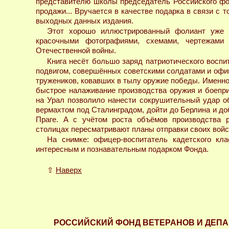
представителю школы председатель Российского фон
продажи... Вручается в качестве подарка в связи с
выходных данных издания.
Этот хорошо иллюстрированный фолиант уже з
красочными фотографиями, схемами, чертежами
Отечественной войны.
Книга несёт большо заряд патриотического воспи
подвигом, совершённых советскими солдатами и офиц
тружеников, ковавших в тылу оружие победы. Именно
быстрое налаживание производства оружия и боепри
на Урал позволило нанести сокрушительный удар об
вермахтом под Сталинградом, дойти до Берлина и доб
Праге. А с учётом роста объёмов производства р
столицах пересматривают планы отправки своих войск
На снимке: офицер-воспитатель кадетского кл
интересным и познавательным подарком Фонда.
⇧
Наверх
РОССИЙСКИЙ ФОНД ВЕТЕРАНОВ И ДЕП