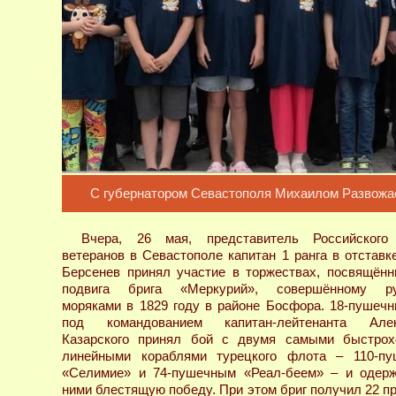
С губернатором Севастополя Михаилом Развожа
Вчера, 26 мая, представитель Российского
ветеранов в Севастополе капитан 1 ранга в отставк
Берсенев принял участие в торжествах, посвящён
подвига брига «Меркурий», совершённому ру
моряками в 1829 году в районе Босфора. 18-пушечн
под командованием капитан-лейтенанта Алек
Казарского принял бой с двумя самыми быстро
линейными кораблями турецкого флота – 110-п
«Селимие» и 74-пушечным «Реал-беем» – и одер
ними блестящую победу. При этом бриг получил 22 п