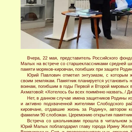
Вчера, 22 мая, представитель Российского фонд
Малых на встрече со старшеклассниками средней ш
памяти моряков-кировчан, погибших при защите Роди
Юрий Павлович отметил энтузиазм, с которым ж
своим землякам. Памятник планируется установить н
воинам, погибшим в годы Первой и Второй мировых в
Ахматовой: «Хотелось бы всех поимённо назвать, / Да о
Нет, в данном случае имена защитников Родины и
и активно подхваченной жителями Слободского рай
кировчане, отдавшие жизнь за Родину», автором 
фамилии 90 слобожан. Церемонию открытия памятника
Встреча со школьниками прошла в читальном за
Юрий Малых поблагодарил главу города Ирину Желва