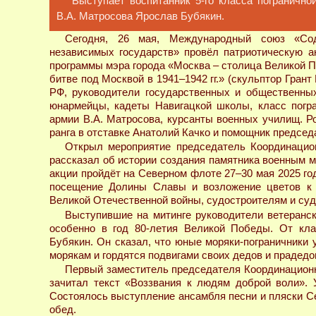
Выступает воспитанник 5-го класса пограничн
В.А. Матросова Ярослав Бубякин.
Сегодня, 26 мая, Международный союз «Содр
независимых государств» провёл патриотическую а
программы мэра города «Москва – столица Великой П
битве под Москвой в 1941–1942 гг.» (скульптор Гран
РФ, руководители государственных и общественных
юнармейцы, кадеты Навигацкой школы, класс погр
армии В.А. Матросова, курсанты военных училищ. Р
ранга в отставке Анатолий Качко и помощник предсе
Открыл мероприятие председатель Координацион
рассказал об истории создания памятника военным мо
акции пройдёт на Северном флоте 27–30 мая 2025 го
посещение Долины Славы и возложение цветов к 
Великой Отечественной войны, судостроителям и суд
Выступившие на митинге руководители ветеранск
особенно в год 80-летия Великой Победы. От кла
Бубякин. Он сказал, что юные моряки-пограничники
морякам и гордятся подвигами своих дедов и прадедо
Первый заместитель председателя Координационно
зачитал текст «Воззвания к людям доброй воли». 
Состоялось выступление ансамбля песни и пляски С
обед.