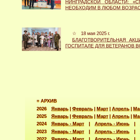
НИН­ГРАДСКОЙ ОБЛАСТИ: «С
НЕОБХОДИМ В ЛЮБОМ ВОЗРАС
☆ 18 мая 2025 г.
БЛАГОТВОРИТЕЛЬНАЯ АКЦ
ГОСПИТАЛЕ ДЛЯ ВЕТЕРАНОВ 
≡ АРХИВ
2026
Январь
|
Февраль
|
Март
|
Апрель
|
Ма
2025
Январь
|
Февраль
|
Март
|
Апрель
|
Ма
2024
Январь - Март
|
Апрель - Июнь
|
2023
Январь - Март
|
Апрель - Июнь
|
2022
Январь - Март
|
Апрель - Июнь
|