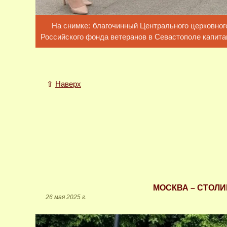
На снимке: благочинный Центрального церковного
Российского фонда ветеранов в Севастополе капитан
⇧
Наверх
МОСКВА – СТОЛ
26 мая 2025 г.